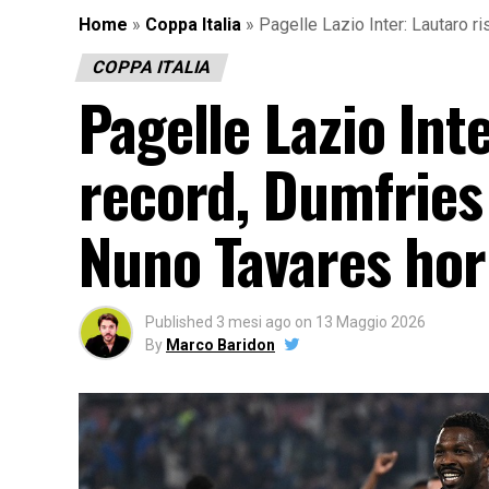
Home
»
Coppa Italia
»
Pagelle Lazio Inter: Lautaro r
COPPA ITALIA
Pagelle Lazio Int
record, Dumfries 
Nuno Tavares hor
Published
3 mesi ago
on
13 Maggio 2026
By
Marco Baridon