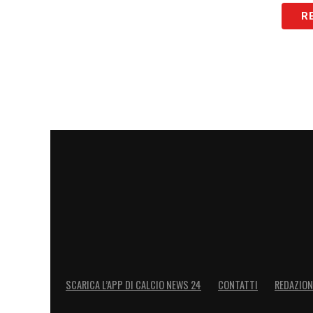
R
SCARICA L’APP DI CALCIO NEWS 24
CONTATTI
REDAZION