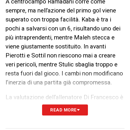
A centrocampo Ramadani corre come
sempre, ma nell’azione del primo gol viene
superato con troppa facilità. Kaba è tra i
pochi a salvarsi con un 6, risultando uno dei
più intraprendenti, mentre Maleh stecca e
viene giustamente sostituito. In avanti
Pierotti e Sottil non riescono mai a creare
veri pericoli, mentre Stulic sbaglia troppo e
resta fuori dal gioco. I cambi non modificano
l’inerzia di una partita già compromessa.
La valutazione dell’allenatore Di Francesco è
un 5: l’approccio alla ripresa è positivo, ma
READ MORE
manca il coraggio di intervenire prima con la
panchina. Il Lecce paga la superiorità del