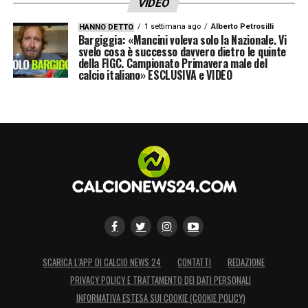
VIDEO
1 settimana ago
Alberto Petrosilli
HANNO DETTO
Bargiggia: «Mancini voleva solo la Nazionale. Vi
svelo cosa è successo davvero dietro le quinte
della FIGC. Campionato Primavera male del
calcio italiano» ESCLUSIVA e VIDEO
SCARICA L’APP DI CALCIO NEWS 24
CONTATTI
REDAZIONE
PRIVACY POLICY E TRATTAMENTO DEI DATI PERSONALI
INFORMATIVA ESTESA SUI COOKIE (COOKIE POLICY)