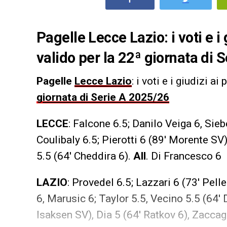
Pagelle Lecce Lazio: i voti e i
valido per la 22ª giornata di 
Pagelle
Lecce Lazio
: i voti e i giudizi a
giornata di Serie A 2025/26
LECCE
: Falcone 6.5; Danilo Veiga 6, Sieb
Coulibaly 6.5; Pierotti 6 (89′ Morente SV)
5.5 (64′ Cheddira 6).
All
. Di Francesco 6
LAZIO
: Provedel 6.5; Lazzari 6 (73′ Pell
6, Marusic 6; Taylor 5.5, Vecino 5.5 (64′ 
Isaksen SV), Dia 5 (64′ Ratkov 6), Zaccag