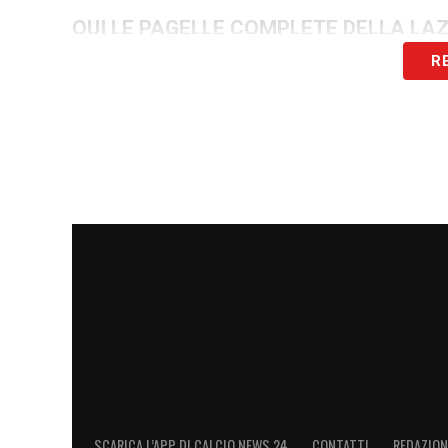
QUI LE PAGELLE COMPLETE DELLA LA
R
LA PLAYLIST DELLE NOSTRE TOP NEW
SCARICA L’APP DI CALCIO NEWS 24
CONTATTI
REDAZION