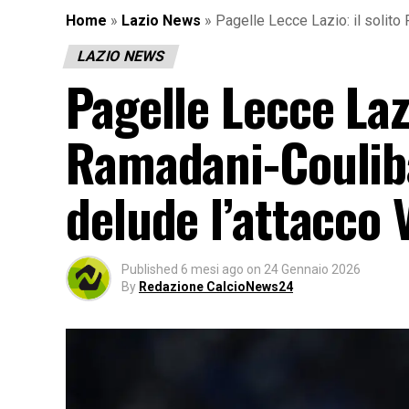
Home
»
Lazio News
»
Pagelle Lecce Lazio: il solit
LAZIO NEWS
Pagelle Lecce Lazi
Ramadani-Coulib
delude l’attacco 
Published
6 mesi ago
on
24 Gennaio 2026
By
Redazione CalcioNews24