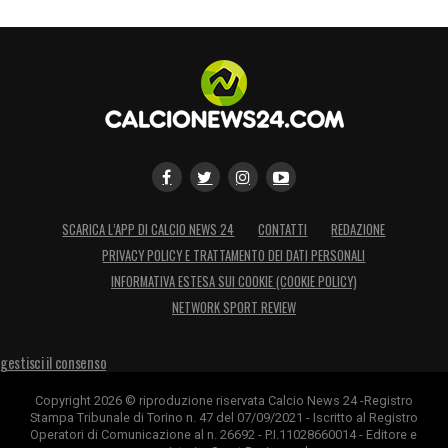
SCARICA L’APP DI CALCIO NEWS 24
CONTATTI
REDAZIONE
PRIVACY POLICY E TRATTAMENTO DEI DATI PERSONALI
INFORMATIVA ESTESA SUI COOKIE (COOKIE POLICY)
NETWORK SPORT REVIEW
gestisci il consenso
Copyright 2026 © riproduzione riservata Calcio News 24 -Registro
Stampa Tribunale di Torino n. 47 del 07/09/2021 - Iscritto al Registro
Operatori di Comunicazione al n. 26692 - P.I.11028660014 - Editore e