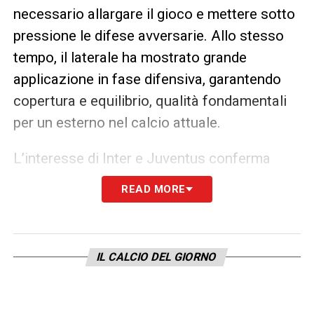
necessario allargare il gioco e mettere sotto
pressione le difese avversarie. Allo stesso
tempo, il laterale ha mostrato grande
applicazione in fase difensiva, garantendo
copertura e equilibrio, qualità fondamentali
per un esterno nel calcio attuale.
L’interesse di Inter e Juventus conferma
come il percorso di crescita di
Palestra
sia
READ MORE
sotto osservazione da parte dei grandi club.
Tuttavia, la posizione dell’Atalanta appare
molto chiara. Il club bergamasco considera
IL CALCIO DEL GIORNO
Marco Palestra un profilo strategico per il
futuro e non ha alcuna intenzione di
interrompere il processo di maturazione del