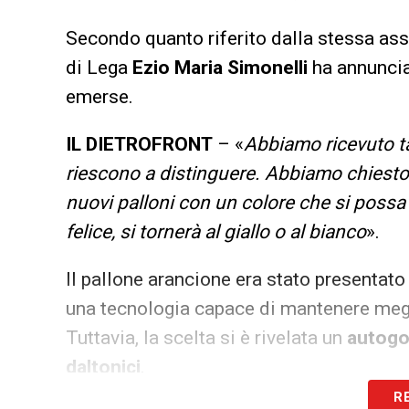
Secondo quanto riferito dalla stessa ass
di Lega
Ezio Maria Simonelli
ha annunciat
emerse.
IL DIETROFRONT
– «
Abbiamo ricevuto t
riescono a distinguere. Abbiamo chiesto al
nuovi palloni con un colore che si possa
felice, si tornerà al giallo o al bianco
».
Il pallone arancione era stato presenta
una tecnologia capace di mantenere megli
Tuttavia, la scelta si è rivelata un
autogo
daltonici
.
R