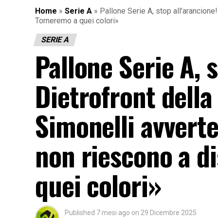
Home
»
Serie A
»
Pallone Serie A, stop all’arancione
Torneremo a quei colori»
SERIE A
Pallone Serie A, s
Dietrofront della
Simonelli avvert
non riescono a d
quei colori»
Published
7 mesi ago
on
29 Dicembre 2025