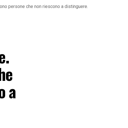
 sono persone che non riescono a distinguere.
e.
he
o a