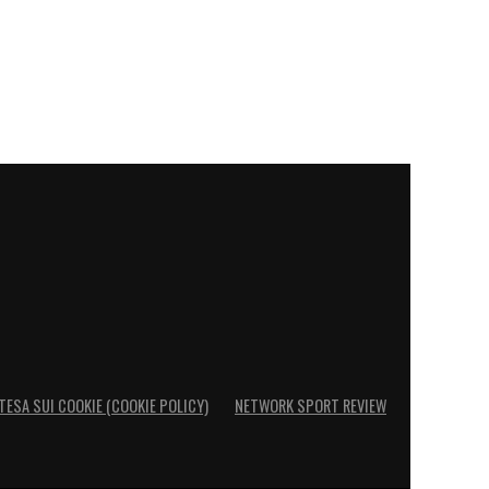
TESA SUI COOKIE (COOKIE POLICY)
NETWORK SPORT REVIEW