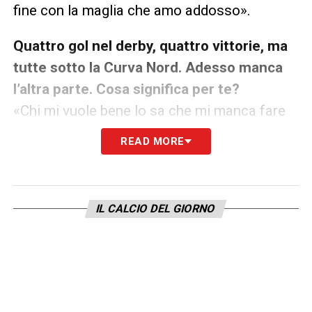
fine con la maglia che amo addosso».
Quattro gol nel derby, quattro vittorie, ma
tutte sotto la Curva Nord. Adesso manca
l’altra parte. Cosa significa per te?
«Chi mi vuole bene lo sa che mi manca fare
un gol sotto la Curva Sud. Vorrei continuare
READ MORE
la mia corsa e andare a festeggiare con la
mia gente, ma a parte gli scherzi, va bene
sotto la Sud, sotto la Nord, va bene anche
IL CALCIO DEL GIORNO
sotto la Tevere se ci mettono una porta.
Scherzi a parte, è sempre bello segnare, ma il
resto della squadra ha fatto un grande lavoro
e noi siamo felici della vittoria. Grazie
ragazzi, ora ci fermiamo un attimo».