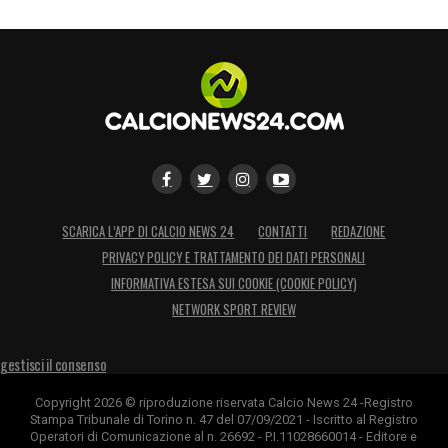
SCARICA L’APP DI CALCIO NEWS 24
CONTATTI
REDAZIONE
PRIVACY POLICY E TRATTAMENTO DEI DATI PERSONALI
INFORMATIVA ESTESA SUI COOKIE (COOKIE POLICY)
NETWORK SPORT REVIEW
gestisci il consenso
Copyright 2026 © riproduzione riservata Calcio News 24 -Registro
Stampa Tribunale di Torino n. 47 del 07/09/2021 - Iscritto al Registro
Operatori di Comunicazione al n. 26692 - P.I.11028660014 - Editore e