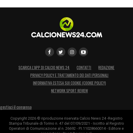
SCARICA L’APP DI CALCIO NEWS 24
CONTATTI
REDAZIONE
PRIVACY POLICY E TRATTAMENTO DEI DATI PERSONALI
INFORMATIVA ESTESA SUI COOKIE (COOKIE POLICY)
NETWORK SPORT REVIEW
gestisci il consenso
Copyright 2026 © riproduzione riservata Calcio News 24 -Registro
Stampa Tribunale di Torino n. 47 del 07/09/2021 - Iscritto al Registro
Operatori di Comunicazione al n. 26692 - P.I.11028660014 - Editore e