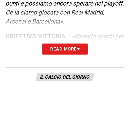
punti e possiamo ancora sperare nei playoff.
Ce la siamo giocata con Real Madrid,
Arsenal e Barcellona».
OBIETTIVO VITTORIA
–
«Quando giochi per
l’Olympiakos parla la storia: devi puntare
READ MORE
sempre a vincere. In cent’anni hanno
conquistato 48 campionati. Vogliamo
ripeterci in campionato, coppa e
IL CALCIO DEL GIORNO
Supercoppa. In Europa proveremo a vincere
le prossime due».
SOGNO INTER
–
«Direi Inter. Sarebbe una
partita speciale, simbolica, una chiusura del
cerchio».