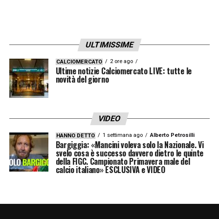
GELO KAZAKO
–
«Un’esperienza durissima:
sette ore di volo, meno venti gradi fuori.
Anche fare cinquanta metri dall’hotel al
ULTIMISSIME
pullman era infattibile. È stata davvero
2 ore ago
CALCIOMERCATO
Ultime notizie Calciomercato LIVE: tutte le
tosta».
novità del giorno
I MAESTRI NERAZZURRI
–
«All’Inter ho
trovato persone super competenti. In prima
VIDEO
squadra mi hanno aiutato soprattutto
1 settimana ago
Alberto Petrosilli
HANNO DETTO
Skriniar, De Vrij e Bastoni».
Bargiggia: «Mancini voleva solo la Nazionale. Vi
svelo cosa è successo davvero dietro le quinte
della FIGC. Campionato Primavera male del
NESSUN RIMPIANTO
–
«Col senno del poi
calcio italiano» ESCLUSIVA e VIDEO
posso solo essere contento della scelta
fatta».