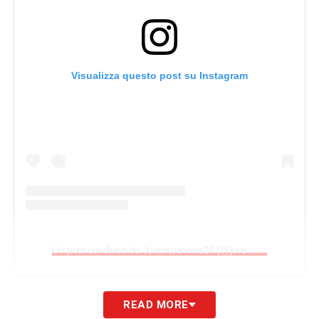
Visualizza questo post su Instagram
U
n post condiviso da Juventusnews24 (@juventusnews24com)
PAROLE
–
Bisognava vincere, era
READ MORE