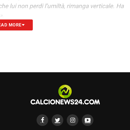
he lui non perdi l’umiltà, rimanga verticale. Ha
»
.
EAD MORE
S