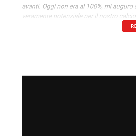
avanti. Oggi non era al 100%, mi auguro c
veramente potenziale per il nostro calcio
R
LA PLAYLIST DELLE NOSTRE TOP NEW