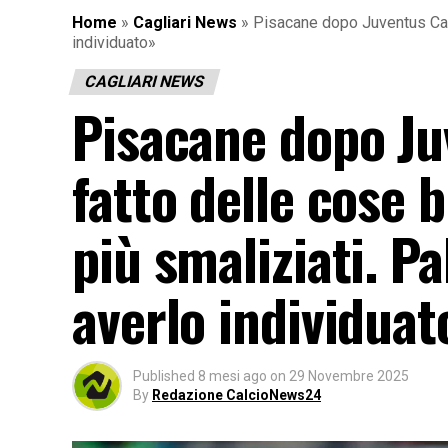
Home
»
Cagliari News
»
Pisacane dopo Juventus Cagl
individuato»
CAGLIARI NEWS
Pisacane dopo Ju
fatto delle cose
più smaliziati. Pa
averlo individuat
Published
8 mesi ago
on
29 Novembre 2025
By
Redazione CalcioNews24