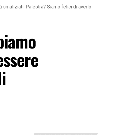
maliziati. Palestra? Siamo felici di averlo
bbiamo
essere
i