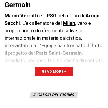
Germain
Marco Verratti
e il
PSG
nel mirino di
Arrigo
Sacchi
. L’ex allenatore del
Milan
, vero e
proprio punto di riferimento a livello
internazionale in materia calcistica,
intervistato da L’Equipe ha stroncato di fatto
il progetto del
Paris Saint-Germain
.
Sbagliato, secondo l’uomo che ha dimostrato
l’importanza del collettivo nel gioco del
READ MORE
calcio, concentrare tutte le responsabilità di
una squadra su un singolo: «
Le idee non si
possono comprare, per quanto possa
IL CALCIO DEL GIORNO
essere forte un giocatore non può
rappresentare un progetto: quindi neanche