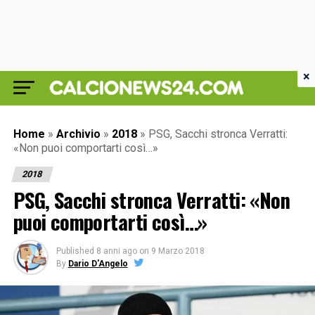
×
Home
»
Archivio
»
2018
»
PSG, Sacchi stronca Verratti:
«Non puoi comportarti così…»
2018
PSG, Sacchi stronca Verratti: «Non
puoi comportarti così…»
Published
8 anni ago
on
9 Marzo 2018
By
Dario D'Angelo