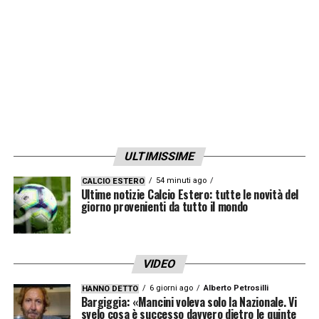
Neymar
può essere un progetto
».
Ancora più duro il commento su Marco
Verratti: «
L’ho visto crescere quando aveva
17 anni, rivedendo ciò che ha fatto l’altra
sera dico che a certi livelli non puoi
comportarti così: se lo fai, c’è un problema
».
ULTIMISSIME
LA PLAYLIST DELLE NOSTRE TOP NEWS
54 minuti ago
CALCIO ESTERO
Ultime notizie Calcio Estero: tutte le novità del
giorno provenienti da tutto il mondo
VIDEO
6 giorni ago
Alberto Petrosilli
HANNO DETTO
Bargiggia: «Mancini voleva solo la Nazionale. Vi
svelo cosa è successo davvero dietro le quinte