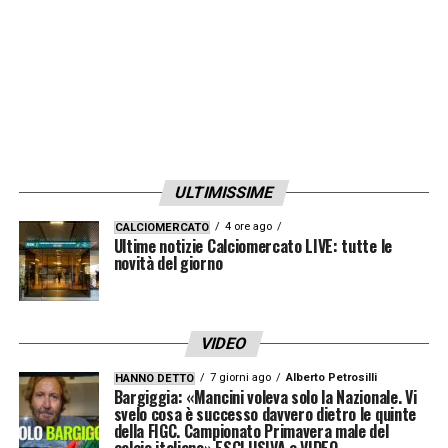
anche un inserimento last minute di Pulisic —
per quanto improbabile dal primo minuto a
causa della recente febbre — potrebbe
introdurre nuove soluzioni. Una staffetta, un
cambio modulo o un ingresso mirato nel
finale possono diventare opzioni concrete.
ULTIMISSIME
La presenza di Pulisic al fianco del Milan in
4 ore ago
CALCIOMERCATO
Ultime notizie Calciomercato LIVE: tutte le
questa trasferta manda inoltre un messaggio
novità del giorno
forte: i rossoneri intendono affrontare la
sfida senza lasciare nulla al caso.
VIDEO
Nonostante le difficoltà storiche sul campo
7 giorni ago
Alberto Petrosilli
HANNO DETTO
del Torino, la determinazione della squadra e
Bargiggia: «Mancini voleva solo la Nazionale. Vi
svelo cosa è successo davvero dietro le quinte
la volontà di rimanere aggrappati alla vetta
della FIGC. Campionato Primavera male del
calcio italiano» ESCLUSIVA e VIDEO