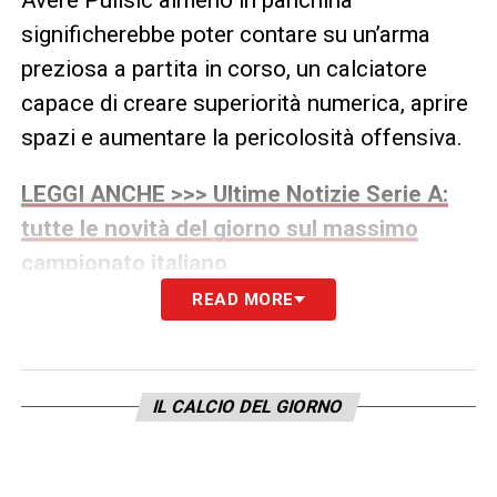
significherebbe poter contare su un’arma
preziosa a partita in corso, un calciatore
capace di creare superiorità numerica, aprire
spazi e aumentare la pericolosità offensiva.
LEGGI ANCHE >>> Ultime Notizie Serie A:
tutte le novità del giorno sul massimo
campionato italiano
READ MORE
Dal punto di vista tattico, l’eventuale
disponibilità dell’americano può obbligare
Allegri a rivedere il piano gara. Fino a prima
IL CALCIO DEL GIORNO
del suo recupero, sembrava certa la scelta di
puntare sul tandem offensivo formato da
Rafael Leão e Christopher Nkunku. Tuttavia,