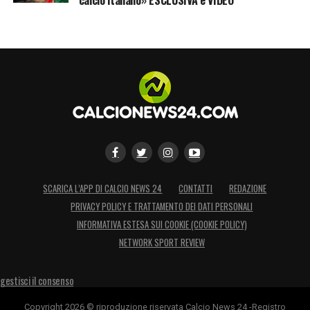
della classifica passano anche dal recupero
del numero 11. Ancora una volta, il connubio
Pulisic Milan
si conferma decisivo per le
ambizioni stagionali del Diavolo.
LA PLAYLIST DELLE NOSTRE TOP NEWS
SCARICA L’APP DI CALCIO NEWS 24
CONTATTI
REDAZIONE
PRIVACY POLICY E TRATTAMENTO DEI DATI PERSONALI
INFORMATIVA ESTESA SUI COOKIE (COOKIE POLICY)
NETWORK SPORT REVIEW
gestisci il consenso
Copyright 2026 © riproduzione riservata Calcio News 24 -Registro