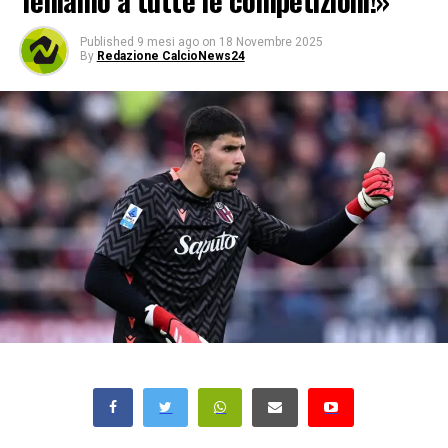
Teniamo a tutte le competizioni!»
Published
9 mesi ago
on
18 Novembre 2025
By
Redazione CalcioNews24