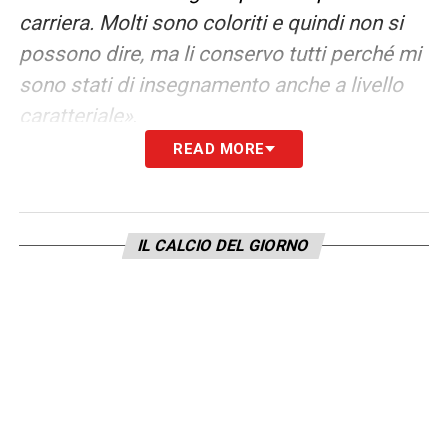
carriera. Molti sono coloriti e quindi non si
possono dire, ma li conservo tutti perché mi
sono stati di insegnamento anche a livello
caratteriale»
.
READ MORE
IL SEGRETO DI QUESTO BOLOGNA
–
«Il
segreto è la coesione del gruppo. Piace
anche a me citare Sinisa Mihajlovic e
IL CALCIO DEL GIORNO
pensare che sia partito tutto da lui. Dietro
questo ciclo della squadra c’è un grande
gruppo fatto da persone e giocatori, una
solidità societaria a partire dal presidente
Saputo e davvero tutto l’ambiente a
Casteldebole, senza dimenticare nessuno»
.