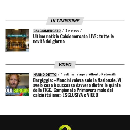
IL LAVORO DI ITALIANO
–
«La squadra sta
attraversando un momento positivo ed è
ULTIMISSIME
merito di tutti. Il mister, poi, lavora
tantissimo sulla fase offensiva per mettere
3 ore ago
CALCIOMERCATO
Ultime notizie Calciomercato LIVE: tutte le
gli attaccanti, esterni e centrali, nella
novità del giorno
condizione di poter fare gol. Il gioco è
improntato su quello e poi cura i dettagli. Gli
VIDEO
piace lavorare con gli attaccanti a fine
1 settimana ago
Alberto Petrosilli
HANNO DETTO
allenamento e questo porta i suoi frutti»
.
Bargiggia: «Mancini voleva solo la Nazionale. Vi
svelo cosa è successo davvero dietro le quinte
della FIGC. Campionato Primavera male del
OBIETTIVO UDINESE
–
«Teniamo a tutte le
calcio italiano» ESCLUSIVA e VIDEO
competizioni in egual modo e cercheremo di
arrivare più avanti possibile in ognuna. Ma il
focus adesso è sull’Udinese»
.