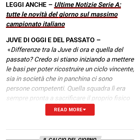
LEGGI ANCHE –
Ultime Notizie Serie A:
tutte le novità del giorno sul massimo
campionato italiano
JUVE DI OGGI E DEL PASSATO –
«
Differenze tra la Juve di ora e quella del
passato? Credo si stiano iniziando a mettere
le basi per poter ricostruire un ciclo vincente,
sia in società che in panchina ci sono
persone competenti. Quella squadra lì era
sempre pronta a sacrificare il proprio fisico
per la Juventus. La Juventus di oggi in
READ MORE
quest’ultimo mese è una cosa bella,
soprattutto in quest’ultimo mese, mi piace la
fase di riconquista della palla. Le cose che
IL CALCIO DEL GIORNO