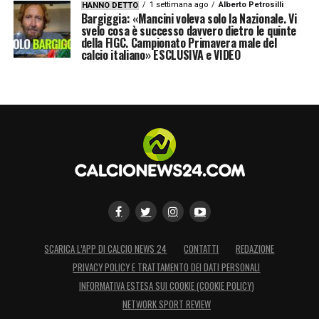
— Jocote de corona. (@llan_Gt)
1 settimana ago
Alberto Petrosilli
HANNO DETTO
Bargiggia: «Mancini voleva solo la Nazionale. Vi
December 22, 2018
svelo cosa è successo davvero dietro le quinte
della FIGC. Campionato Primavera male del
calcio italiano» ESCLUSIVA e VIDEO
👀
#RealMadridAlAin
#RMCWC
pic.twitter.com/Br7PNntyrK
— Will Doe 😇 (O.o)
(@WilLoSaintcross)
December 22, 2018
LA PLAYLIST DELLE NOSTRE TOP NEWS
SCARICA L’APP DI CALCIO NEWS 24
CONTATTI
REDAZIONE
PRIVACY POLICY E TRATTAMENTO DEI DATI PERSONALI
INFORMATIVA ESTESA SUI COOKIE (COOKIE POLICY)
NETWORK SPORT REVIEW