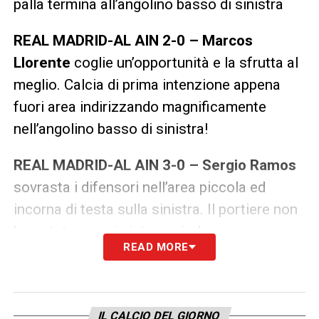
palla termina all’angolino basso di sinistra
REAL MADRID-AL AIN 2-0 – Marcos
Llorente
coglie un’opportunità e la sfrutta al
meglio. Calcia di prima intenzione appena
fuori area indirizzando magnificamente
nell’angolino basso di sinistra!
REAL MADRID-AL AIN 3-0 – Sergio Ramos
sovrasta i difensori nell’area piccola ed
incorna di testa sulla sinistra. Il portiere non
ha potuto proprio intervenire!
READ MORE
REAL MADRID-AL AIN 3-1 –
La palla
calciata su punizione trova la testa di
Tsukasa Shiotani
che in volo segna di testa
IL CALCIO DEL GIORNO