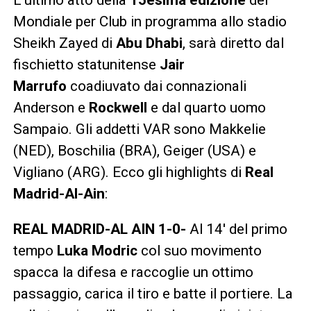
L’ultimo atto della
15esima edizione
del
Mondiale per Club in programma allo stadio
Sheikh Zayed di
Abu
Dhabi
, sarà diretto dal
fischietto statunitense
Jair
Marrufo
coadiuvato dai connazionali
Anderson e
Rockwell
e dal quarto uomo
Sampaio. Gli addetti VAR sono Makkelie
(NED), Boschilia (BRA), Geiger (USA) e
Vigliano (ARG). Ecco gli highlights di
Real
Madrid-Al-Ain
:
REAL MADRID-AL AIN 1-0-
Al 14′ del primo
tempo
Luka Modric
col suo movimento
spacca la difesa e raccoglie un ottimo
passaggio, carica il tiro e batte il portiere. La