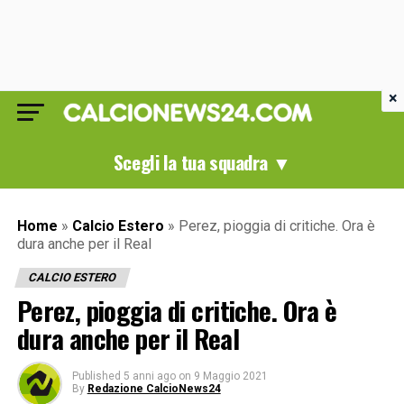
×
Scegli la tua squadra ▼
Home
»
Calcio Estero
»
Perez, pioggia di critiche. Ora è
dura anche per il Real
CALCIO ESTERO
Perez, pioggia di critiche. Ora è
dura anche per il Real
Published
5 anni ago
on
9 Maggio 2021
By
Redazione CalcioNews24