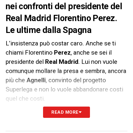
nei confronti del presidente del
Real Madrid Florentino Perez.
Le ultime dalla Spagna
L’insistenza può costar caro. Anche se ti
chiami Florentino
Perez
, anche se sei il
presidente del
Real Madrid
. Lui non vuole
comunque mollare la presa e sembra, ancora
più che
Agnelli
, convinto del progetto
Superlega e non lo vuole abbandonare costi
quel che costi.
READ MORE
Quest’ultima espressione non piace però
ai tifosi del Real Madrid
che vorrebbero
vedere la propria squadra andare avanti a