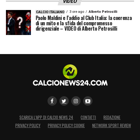
VIDEO
LA PLAYLIST DELLE NOSTRE TOP NEWS
3 ore ago
Alberto Petrosilli
CALCIO ITALIANO
Paolo Maldini e l’addio al Club Italia: la coerenza
di un mito e la sfida del compromesso
dirigenziale – VIDEO di Alberto Petrosilli
SCARICA L’APP DI CALCIO NEWS 24
CONTATTI
REDAZIONE
PRIVACY POLICY
PRIVACY POLICY COOKIE
NETWORK SPORT REVIEW