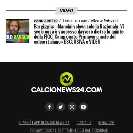
VIDEO
1 settimana ago
Alberto Petrosilli
HANNO DETTO
Bargiggia: «Mancini voleva solo la Nazionale. Vi
svelo cosa è successo davvero dietro le quinte
della FIGC. Campionato Primavera male del
calcio italiano» ESCLUSIVA e VIDEO
SCARICA L’APP DI CALCIO NEWS 24
CONTATTI
REDAZIONE
PRIVACY POLICY E TRATTAMENTO DEI DATI PERSONALI