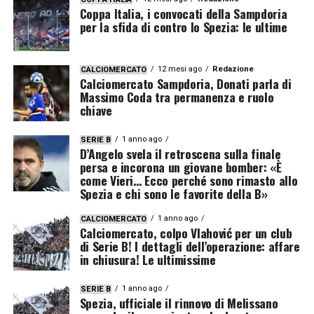
Coppa Italia, i convocati della Sampdoria
per la sfida di contro lo Spezia: le ultime
12 mesi ago
Redazione
CALCIOMERCATO
Calciomercato Sampdoria, Donati parla di
Massimo Coda tra permanenza e ruolo
chiave
1 anno ago
SERIE B
D’Angelo svela il retroscena sulla finale
persa e incorona un giovane bomber: «È
come Vieri… Ecco perché sono rimasto allo
Spezia e chi sono le favorite della B»
1 anno ago
CALCIOMERCATO
Calciomercato, colpo Vlahović per un club
di Serie B! I dettagli dell’operazione: affare
in chiusura! Le ultimissime
1 anno ago
SERIE B
Spezia, ufficiale il rinnovo di Melissano