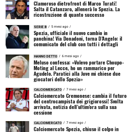
Clamoroso dietrofront di Marco Turati!
Salta il Catanzaro, allenerà lo Spezia. La
ricostruzione di quanto successo
5 mesi ago
SERIE B
Spezia, ufficiale il nuovo cambio in
panchina! Via Donadoni, torna D’Angelo: il
comunicato del club con tutti i dettagli
6 mesi ago
HANNO DETTO
Meluso confessa: «Volevo portare Choupo-
Moting al Lecce, ho un rammarico per
Agudelo. Paratici alla Juve mi chiese due
giocatori dello Spezia»
7 mesi ago
CALCIOMERCATO
Calciomercato Cremonese: cambia il futuro
del centrocampista dei grigiorossi! Svolta
arrivata, notizia dell’ultim’ora sulla sua
cessione
7 mesi ago
CALCIOMERCATO
Calciomercato Spezia, chiuso il colpo in