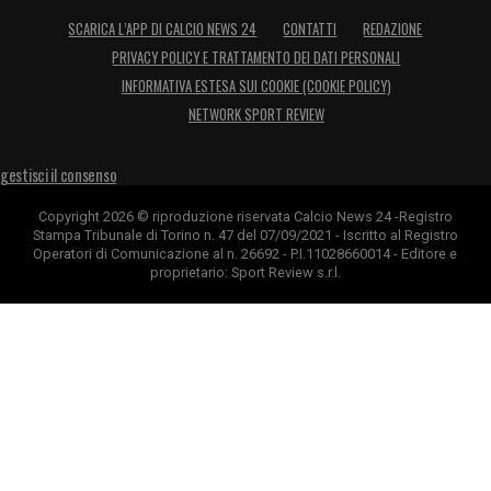
SCARICA L’APP DI CALCIO NEWS 24
CONTATTI
REDAZIONE
PRIVACY POLICY E TRATTAMENTO DEI DATI PERSONALI
INFORMATIVA ESTESA SUI COOKIE (COOKIE POLICY)
NETWORK SPORT REVIEW
gestisci il consenso
Copyright 2026 © riproduzione riservata Calcio News 24 -Registro
Stampa Tribunale di Torino n. 47 del 07/09/2021 - Iscritto al Registro
Operatori di Comunicazione al n. 26692 - P.I.11028660014 - Editore e
proprietario: Sport Review s.r.l.