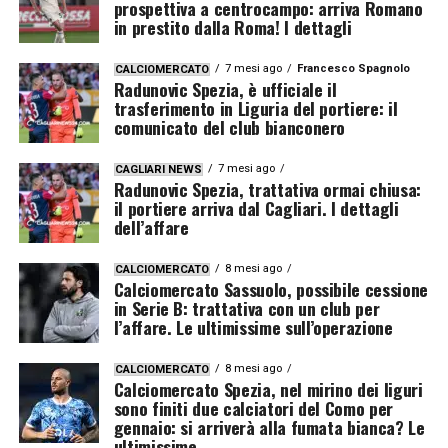
prospettiva a centrocampo: arriva Romano
in prestito dalla Roma! I dettagli
7 mesi ago
Francesco Spagnolo
CALCIOMERCATO
Radunovic Spezia, è ufficiale il
trasferimento in Liguria del portiere: il
comunicato del club bianconero
7 mesi ago
CAGLIARI NEWS
Radunovic Spezia, trattativa ormai chiusa:
il portiere arriva dal Cagliari. I dettagli
dell’affare
8 mesi ago
CALCIOMERCATO
Calciomercato Sassuolo, possibile cessione
in Serie B: trattativa con un club per
l’affare. Le ultimissime sull’operazione
8 mesi ago
CALCIOMERCATO
Calciomercato Spezia, nel mirino dei liguri
sono finiti due calciatori del Como per
gennaio: si arriverà alla fumata bianca? Le
ultimissime