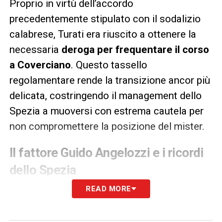
Proprio in virtù dell’accordo
precedentemente stipulato con il sodalizio
calabrese, Turati era riuscito a ottenere la
necessaria
deroga per frequentare il corso
a Coverciano
. Questo tassello
regolamentare rende la transizione ancor più
delicata, costringendo il management dello
Spezia a muoversi con estrema cautela per
non compromettere la posizione del mister.
Il fattore Guido Angelozzi e i ricordi
dello Spezia
READ MORE
A fare la differenza e a far pendere l’ago
della bilancia in favore della destinazione
ligure è stato il fortissimo legame