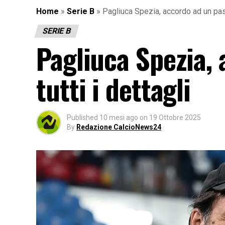
Home
»
Serie B
»
Pagliuca Spezia, accordo ad un pass
SERIE B
Pagliuca Spezia,
tutti i dettagli
Published
10 mesi ago
on
19 Ottobre 2025
By
Redazione CalcioNews24