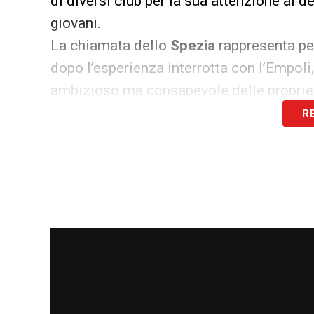
di diversi club per la sua attenzione ai de
giovani.
La chiamata dello
Spezia
rappresenta p
dopo l’esperienza interrotta con l’Empoli,
ambizioso ma consapevole delle proprie d
R
D’Angelo lascia, Pagliuca raccogli
Con l’esonero di
Luca D’Angelo
, artefice
chiude un ciclo importante. Tuttavia, la 
cambio per dare una scossa alla squadra
Nei prossimi giorni
Pagliuca
verrà presen
allenamento con l’obiettivo di imprimere 
La nuova era
Pagliuca
allo
Spezia
può com
squadra che ha ancora molto da dire in 