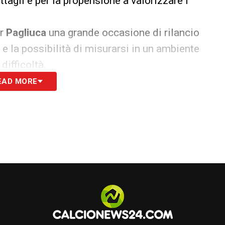
ttagli e per la propensione a valorizzare i
er
Pagliuca
una grande occasione di rilancio
 e la possibilità di misurarsi in un ambiente
ifficoltà.
EAD MORE
e la sfida
 della salvezza nelle ultime due stagioni, si
dirigenza spezzina ha ritenuto necessario un
.
tato ufficialmente e dirigerà il primo
subito la sua impronta tattica e mentale.
inciare: la missione è chiara, rialzare una
questa stagione.
LEGGI ANCHE –
Ultime Notizie