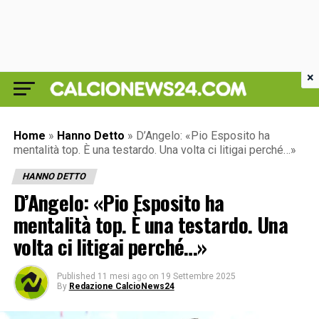
×
Home
»
Hanno Detto
»
D’Angelo: «Pio Esposito ha
mentalità top. È una testardo. Una volta ci litigai perché…»
HANNO DETTO
D’Angelo: «Pio Esposito ha
mentalità top. È una testardo. Una
volta ci litigai perché…»
Published
11 mesi ago
on
19 Settembre 2025
By
Redazione CalcioNews24