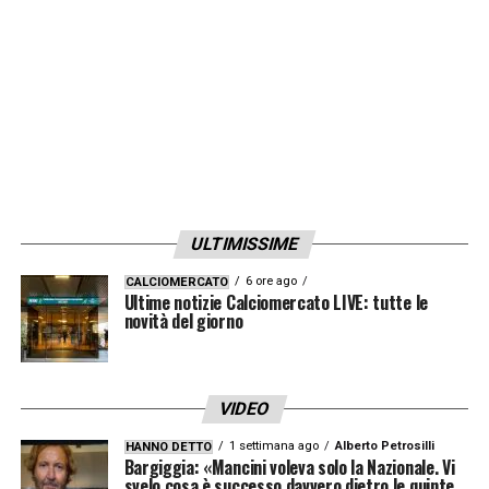
ULTIMISSIME
6 ore ago
CALCIOMERCATO
Ultime notizie Calciomercato LIVE: tutte le
novità del giorno
VIDEO
1 settimana ago
Alberto Petrosilli
HANNO DETTO
Bargiggia: «Mancini voleva solo la Nazionale. Vi
svelo cosa è successo davvero dietro le quinte