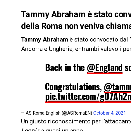
Tammy Abraham è stato convoca
della Roma non veniva chiama
Tammy Abraham
è stato convocato dall’
Andorra e Ungheria, entrambi valevoli per
Back in the
@England
s
Congratulations,
@tamm
pic.twitter.com/gO7Ah2
— AS Roma English (@ASRomaEN)
October 4, 2021
Un giusto riconoscimento per l’attaccant
Leoni
da quasi un anno.