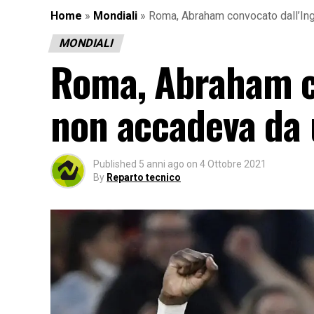
Home
»
Mondiali
»
Roma, Abraham convocato dall’Ing
MONDIALI
Roma, Abraham co
non accadeva da
Published
5 anni ago
on
4 Ottobre 2021
By
Reparto tecnico