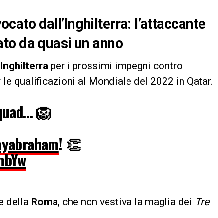
to dall’Inghilterra: l’attaccante
to da quasi un anno
Inghilterra
per i prossimi impegni contro
 le qualificazioni al Mondiale del 2022 in Qatar.
quad… 🦁
yabraham
! 👏
mbYw
e della
Roma
, che non vestiva la maglia dei
Tre