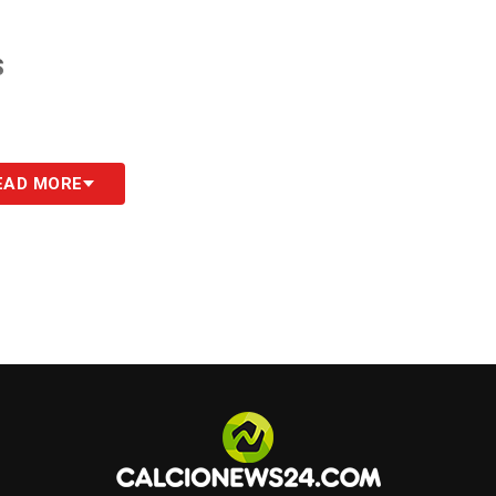
S
EAD MORE