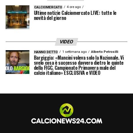
Roma comunica l’interruzione del prestito
4 ore ago
CALCIOMERCATO
Ultime notizie Calciomercato LIVE: tutte le
di Leon Bailey. Il calciatore tornerà
novità del giorno
all’Aston Villa. Il Club ringrazia Leon e gli
augura il meglio per il futuro
“
. Bailey lascia
Trigoria senza rimpianti eccessivi da parte
VIDEO
della tifoseria, diventando una “meteora” in
1 settimana ago
Alberto Petrosilli
HANNO DETTO
Bargiggia: «Mancini voleva solo la Nazionale. Vi
una stagione in cui la Roma cerca stabilità
svelo cosa è successo davvero dietro le quinte
della FIGC. Campionato Primavera male del
per inseguire i suoi obiettivi europei.
Ora per
calcio italiano» ESCLUSIVA e VIDEO
lui si riaprono le porte di Birmingham
, dove
dovrà cercare di rilanciare la sua carriera.
LA PLAYLIST DELLE NOSTRE TOP NEWS