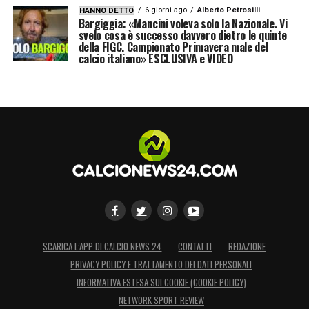
6 giorni ago
Alberto Petrosilli
HANNO DETTO
Bargiggia: «Mancini voleva solo la Nazionale. Vi
svelo cosa è successo davvero dietro le quinte
della FIGC. Campionato Primavera male del
calcio italiano» ESCLUSIVA e VIDEO
SCARICA L’APP DI CALCIO NEWS 24
CONTATTI
REDAZIONE
PRIVACY POLICY E TRATTAMENTO DEI DATI PERSONALI
INFORMATIVA ESTESA SUI COOKIE (COOKIE POLICY)
NETWORK SPORT REVIEW