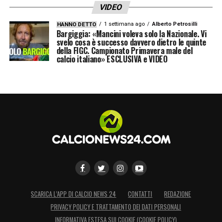
VIDEO
1 settimana ago
Alberto Petrosilli
HANNO DETTO
Bargiggia: «Mancini voleva solo la Nazionale. Vi
svelo cosa è successo davvero dietro le quinte
della FIGC. Campionato Primavera male del
calcio italiano» ESCLUSIVA e VIDEO
SCARICA L’APP DI CALCIO NEWS 24
CONTATTI
REDAZIONE
PRIVACY POLICY E TRATTAMENTO DEI DATI PERSONALI
INFORMATIVA ESTESA SUI COOKIE (COOKIE POLICY)