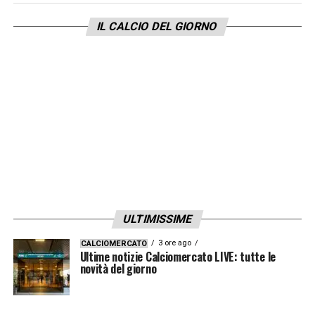
Cesena
IL CALCIO DEL GIORNO
Nonostante le difficoltà legate agli infortuni,
la Sampdoria è chiamata a dare il massimo
per superare il Cesena e proseguire la propria
corsa verso le zone alte della classifica.
L’obiettivo resta chiaro: conquistare i tre
punti davanti al pubblico del Ferraris,
sfruttando al meglio le risorse disponibili e
mantenendo alta la concentrazione.
ULTIMISSIME
LA PLAYLIST DELLE NOSTRE TOP NEWS
3 ore ago
CALCIOMERCATO
Ultime notizie Calciomercato LIVE: tutte le
novità del giorno