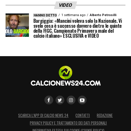
VIDEO
aprire più porte all’Atalanta.
1 settimana ago
Alberto Petrosilli
HANNO DETTO
Bargiggia: «Mancini voleva solo la Nazionale. Vi
Ovviamente, considerando i tantissimi soldi
svelo cosa è successo davvero dietro le quinte
della FIGC. Campionato Primavera male del
incassati, la responsabilità sta nella qualità e
calcio italiano» ESCLUSIVA e VIDEO
non nella quantità: ciò che serve realmente
all’Atalanta per rimanere grande.
LA PLAYLIST DELLE NOSTRE TOP NEWS
SCARICA L’APP DI CALCIO NEWS 24
CONTATTI
REDAZIONE
PRIVACY POLICY E TRATTAMENTO DEI DATI PERSONALI
INFORMATIVA ESTESA SUI COOKIE (COOKIE POLICY)