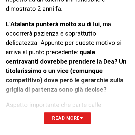
dimostrato 2 anni fa.
L’Atalanta punterà molto su di lui,
ma
occorrerà pazienza e soprattutto
delicatezza. Appunto per questo motivo si
arriva al punto precedente:
quale
centravanti dovrebbe prendere la Dea? Un
titolarissimo o un vice (comunque
competitivo) dove però le gerarchie sulla
griglia di partenza sono già decise?
Aspetto importante che parte dalle
indicazioni di
Juric su Scamacca
. Vero
READ MORE
anche che l’Atalanta non badò a spese con
Retegui nonostante la possibilità di avere