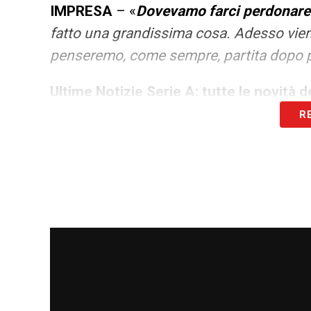
IMPRESA
– «
Dovevamo farci perdonare p
fatto una grandissima cosa. Adesso viene i
penseremo, come sempre, partita dopo p
Ultime Notizie Serie A: tutte le novità
R
PALLADINO
– «
Il mister ci ha dato tant
importante
, abbiamo ritrovato noi stessi
TIFOSI
– «
Non era il muro giallo, ma è m
determinanti,
come aveva detto Palladino
sempre il dodicesimo uomo per noi
, ci
ringraziamo tanto
»
.
Per vedere la
Champions in TV
basta ab
l’abbonamento annuale è
in sconto al pr