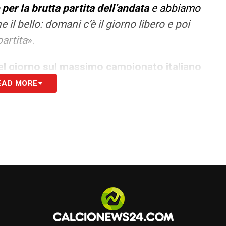
er la brutta partita dell’andata
e abbiamo
l bello: domani c’è il giorno libero e poi
artita
».
 del giorno sul massimo campionato italiano
EAD MORE
o. Ci ha trasmesso energia e una spinta
 e capito che quella era la strada giusta
».
olto meglio così.
I nostri tifosi sono stati
, perchè erano in 23.000 a spingerci.
Sono
 sostengono in casa e in trasferta. Per questo
li
bonarsi a NOW: in questo momento
ezzo di 19,99€ al mese
. In alternativa, si può