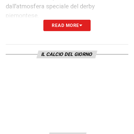
dall’atmosfera speciale del derby
piemontese.
READ MORE
Questi numeri dimostrano la straordinaria
vitalità della
Serie A
, che continua ad attrarre
pubblico, sponsor e investitori. L’aumento
IL CALCIO DEL GIORNO
degli ascolti non è solo un segnale positivo
per DAZN, ma anche per tutto il movimento
calcistico italiano, che sta riuscendo a
riconquistare spazio mediatico e interesse
internazionale.
La piattaforma, che detiene i diritti esclusivi
di trasmissione del campionato, può dunque
brindare a un successo costruito su una