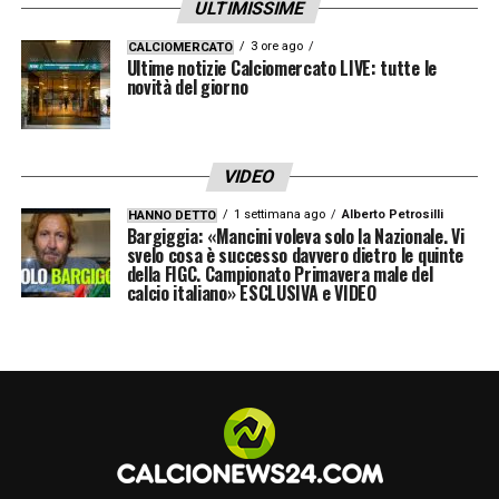
ULTIMISSIME
strategia mirata: qualità di produzione,
copertura capillare e contenuti sempre più
3 ore ago
CALCIOMERCATO
Ultime notizie Calciomercato LIVE: tutte le
interattivi.
novità del giorno
In un panorama televisivo in costante
evoluzione, la
Serie A
si conferma il motore
VIDEO
principale dello sport italiano, capace di unire
1 settimana ago
Alberto Petrosilli
HANNO DETTO
Bargiggia: «Mancini voleva solo la Nazionale. Vi
generazioni e appassionati, dentro e fuori dal
svelo cosa è successo davvero dietro le quinte
della FIGC. Campionato Primavera male del
campo. Gli ascolti record dell’11ª giornata
calcio italiano» ESCLUSIVA e VIDEO
sono l’ennesima prova che il calcio italiano è
vivo, seguito e, soprattutto, più digitale che
mai.
LEGGI LE ULTIMISSIME DELLA SERIE A