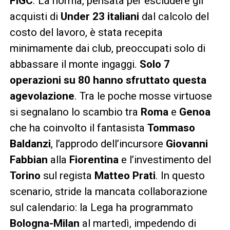
FIGC
. La norma, pensata per escludere gli
acquisti di
Under 23 italiani
dal calcolo del
costo del lavoro, è stata recepita
minimamente dai club, preoccupati solo di
abbassare il monte ingaggi.
Solo 7
operazioni su 80 hanno sfruttato questa
agevolazione
. Tra le poche mosse virtuose
si segnalano lo scambio tra
Roma
e
Genoa
che ha coinvolto il fantasista
Tommaso
Baldanzi
, l’approdo dell’incursore
Giovanni
Fabbian
alla
Fiorentina
e l’investimento del
Torino
sul regista
Matteo Prati
. In questo
scenario, stride la mancata collaborazione
sul calendario: la Lega ha programmato
Bologna-Milan
al martedì, impedendo di