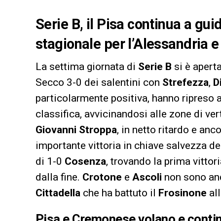
Serie B, il Pisa continua a gu
stagionale per l’Alessandria e
La settima giornata di
Serie B
si è aperta
Secco 3-0 dei salentini con
Strefezza
,
D
particolarmente positiva, hanno ripreso a
classifica, avvicinandosi alle zone di ve
Giovanni
Stroppa
, in netto ritardo e anc
importante vittoria in chiave salvezza del
di 1-0
Cosenza
, trovando la prima vittor
dalla fine.
Crotone
e
Ascoli
non sono anda
Cittadella
che ha battuto il
Frosinone
all
Pisa e Cremonese volano e conti