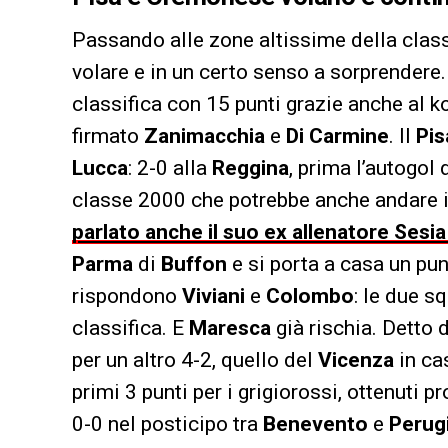
Passando alle zone altissime della class
volare e in un certo senso a sorprendere.
classifica con 15 punti grazie anche al k
firmato
Zanimacchia
e
Di Carmine
. Il
Pis
Lucca
: 2-0 alla
Reggina
, prima l’autogol 
classe 2000 che potrebbe anche andare in
parlato anche il suo ex allenatore Sesia
Parma
di
Buffon
e si porta a casa un punt
rispondono
Viviani
e
Colombo
: le due s
classifica. E
Maresca
già rischia. Detto 
per un altro 4-2, quello del
Vicenza
in ca
primi 3 punti per i grigiorossi, ottenuti p
0-0 nel posticipo tra
Benevento
e
Perug