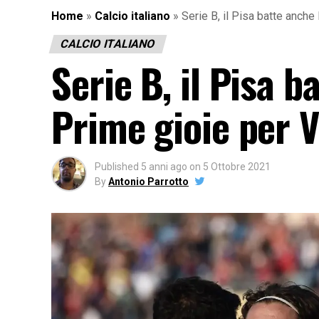
Home
»
Calcio italiano
»
Serie B, il Pisa batte anch
CALCIO ITALIANO
Serie B, il Pisa 
Prime gioie per 
Published
5 anni ago
on
5 Ottobre 2021
By
Antonio Parrotto