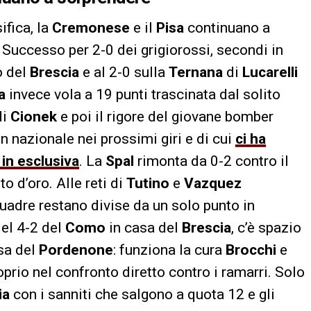
ifica, la
Cremonese
e il
Pisa
continuano a
 Successo per 2-0 dei grigiorossi, secondi in
o del
Brescia
e al 2-0 sulla
Ternana
di
Lucarelli
a
invece vola a 19 punti trascinata dal solito
di
Cionek
e poi il rigore del giovane bomber
 nazionale nei prossimi giri e di cui
ci ha
 in esclusiva
. La
Spal
rimonta da 0-2 contro il
o d’oro. Alle reti di
Tutino
e
Vazquez
quadre restano divise da un solo punto in
del 4-2 del
Como
in casa del
Brescia
, c’è spazio
sa del
Pordenone
: funziona la cura
Brocchi
e
roprio nel confronto diretto contro i ramarri. Solo
ia
con i sanniti che salgono a quota 12 e gli