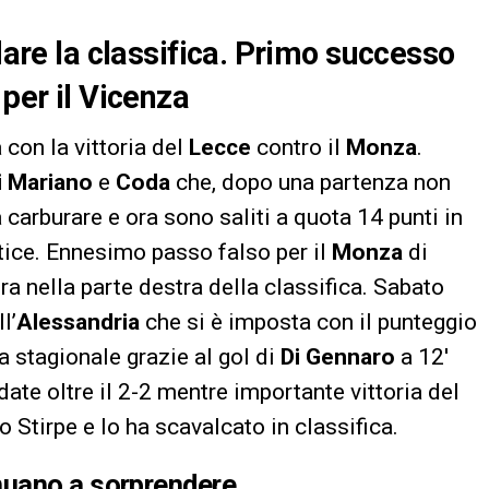
idare la classifica. Primo successo
 per il Vicenza
 con la vittoria del
Lecce
contro il
Monza
.
i Mariano
e
Coda
che, dopo una partenza non
 carburare e ora sono saliti a quota 14 punti in
rtice. Ennesimo passo falso per il
Monza
di
ora nella parte destra della classifica. Sabato
l’
Alessandria
che si è imposta con il punteggio
ia stagionale grazie al gol di
Di Gennaro
a 12′
te oltre il 2-2 mentre importante vittoria del
o Stirpe e lo ha scavalcato in classifica.
nuano a sorprendere