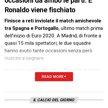
occasioni da ambo le parti. E
Ronaldo viene fischiato
Finisce a reti inviolate il match amichevole
tra Spagna e Portogallo
, ultimo match prima
dell’inizio di Euro 2020. A Madrid, di fronte a
quasi 15 mila spettatori, le due squadre
hanno avuto tante occasioni senza però
riuscire a segnare.
In campo anche Morata e Ronaldo: il primo
READ MORE
ha colpito una traversa al 91′ mentre il
secondo ha ricevuto una valanga di fischi
.
Il pubblico di Madrid, infatti, lo ha fischiato
ad ogni tocco di palla così come Luis
IL CALCIO DEL GIORNO
Enrique, che non ha convocato nessun