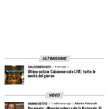
calciatore del Real Madrid.
LA PLAYLIST DELLE NOSTRE TOP NEWS
ULTIMISSIME
3 ore ago
CALCIOMERCATO
Ultime notizie Calciomercato LIVE: tutte le
novità del giorno
VIDEO
1 settimana ago
Alberto Petrosilli
HANNO DETTO
Bargiggia: «Mancini voleva solo la Nazionale. Vi