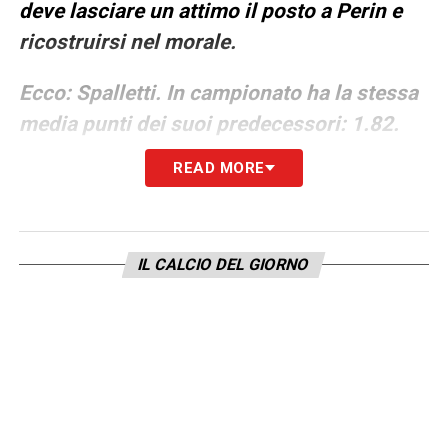
deve lasciare un attimo il posto a Perin e
ricostruirsi nel morale.
Ecco: Spalletti. In campionato ha la stessa
media punti dei suoi predecessori: 1.82.
Invece Motta aveva 1.79 e Tudor 1.76. E
READ MORE
anche la posizione in classifica diventa
preoccupante: il quarto posto si
allontana…
Martedì contro il Galatasaray
IL CALCIO DEL GIORNO
può rimediare con un’impresa, in
campionato servirà un’altra impresa per
entrare nella prossima Champions. Grandi
imprese per conquistare obiettivi minimi:
questa è la Juve, oggi.
O forse questa non è
più la Juve. Non lo è nella proprietà, nella