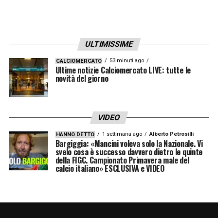
dirigenza, nei giocatori. E nemmeno nella
maglia
».
ULTIMISSIME
LA PLAYLIST DELLE NOSTRE TOP NEWS
53 minuti ago
CALCIOMERCATO
Ultime notizie Calciomercato LIVE: tutte le
novità del giorno
VIDEO
1 settimana ago
Alberto Petrosilli
HANNO DETTO
Bargiggia: «Mancini voleva solo la Nazionale. Vi
svelo cosa è successo davvero dietro le quinte
della FIGC. Campionato Primavera male del
calcio italiano» ESCLUSIVA e VIDEO