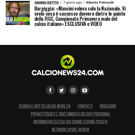
7 giorni ago
Alberto Petrosilli
HANNO DETTO
Bargiggia: «Mancini voleva solo la Nazionale. Vi
svelo cosa è successo davvero dietro le quinte
della FIGC. Campionato Primavera male del
calcio italiano» ESCLUSIVA e VIDEO
SCARICA L’APP DI CALCIO NEWS 24
CONTATTI
REDAZIONE
PRIVACY POLICY E TRATTAMENTO DEI DATI PERSONALI
INFORMATIVA ESTESA SUI COOKIE (COOKIE POLICY)
NETWORK SPORT REVIEW