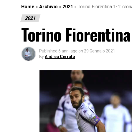
Home
»
Archivio
»
2021
»
Torino Fiorentina 1-1: cron
2021
Torino Fiorentina
Published
6 anni ago
on
29 Gennaio 2021
By
Andrea Cerrato