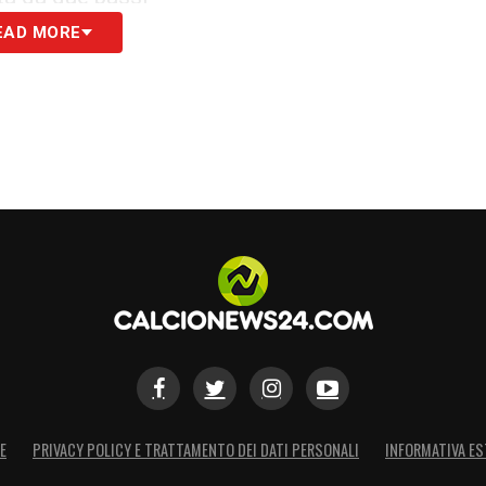
EAD MORE
n un tiro di sinistro che termina abbondantemente
ridoio incredibile e mette Vlahovic davanti alla
anti a Sirigu colpisce il palo
cono a creare azioni offensive degne di note e
la sinistra e conquista un calcio d’angolo per i
la destra mette in mezzo un cross basso
E
PRIVACY POLICY E TRATTAMENTO DEI DATI PERSONALI
INFORMATIVA ES
 che anticipa il tap-in di Vlahovic