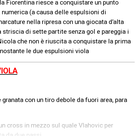
la Fiorentina riesce a conquistare un punto
à numerica (a causa delle espulsioni di
marcature nella ripresa con una giocata d’alta
 striscia di sette partite senza gol e pareggia i
icola che non è riuscita a conquistare la prima
nostante le due espulsioni viola
IOLA
 granata con un tiro debole da fuori area, para
un cross in mezzo sul quale Vlahovic per
ta da due passi