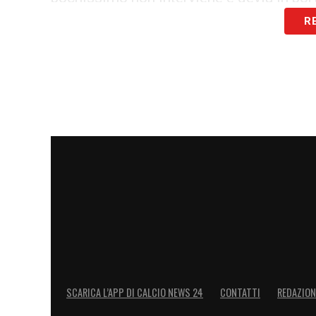
R
9′ Tiro di Biraghi –
Ci prova l’ex Inter co
fuori
10′ Palo di Vlahovic –
Ribery trova un cor
porta, il numero nove viola però, solo dav
16′ Toro in difficoltà –
I granata non ries
subiscono il palleggio della Fiorentina
20′ Chance per il Toro –
Singo sfonda sul
granata.
21′ Buongiorno salva tutto –
Venuti dal
SCARICA L’APP DI CALCIO NEWS 24
CONTATTI
REDAZION
sventato all’ultimo secondo da Buongiorno