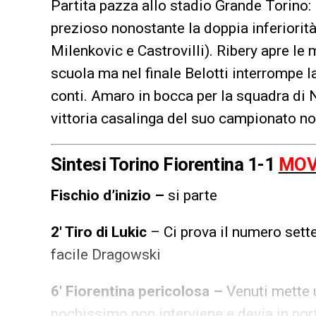
Partita pazza allo stadio Grande Torino: 
prezioso nonostante la doppia inferiorit
Milenkovic e Castrovilli). Ribery apre le 
scuola ma nel finale Belotti interrompe la
conti. Amaro in bocca per la squadra di N
vittoria casalinga del suo campionato no
Sintesi Torino Fiorentina 1-1
MOV
Fischio d’inizio –
si parte
2′ Tiro di Lukic
– Ci prova il numero sette
facile Dragowski
6′ Fiorentina pericolosa –
Venuti mette 
pochissimo non interviene e devia in por