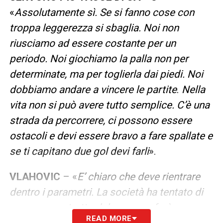
«
Assolutamente sì. Se si fanno cose con
troppa leggerezza si sbaglia. Noi non
riusciamo ad essere costante per un
periodo. Noi giochiamo la palla non per
determinate, ma per toglierla dai piedi. Noi
dobbiamo andare a vincere le partite
.
Nella
vita non si può avere tutto semplice. C’è una
strada da percorrere, ci possono essere
ostacoli e devi essere bravo a fare spallate e
se ti capitano due gol devi farli
».
VLAHOVIC
– «
E’ chiaro che deve rientrare
dentro i parametri. La società ha tentato di
avere un contratto del genere e farà un
READ MORE
nuovo tentativo. E’ chiaro che lui ha la qualità