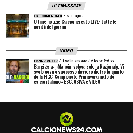
ULTIMISSIME
centravanti rappresenta ancora un rebus
tutto da decifrare.
3 ore ago
CALCIOMERCATO
Ultime notizie Calciomercato LIVE: tutte le
novità del giorno
LA PLAYLIST DELLE NOSTRE TOP NEWS
VIDEO
1 settimana ago
Alberto Petrosilli
HANNO DETTO
Bargiggia: «Mancini voleva solo la Nazionale. Vi
svelo cosa è successo davvero dietro le quinte
della FIGC. Campionato Primavera male del
calcio italiano» ESCLUSIVA e VIDEO