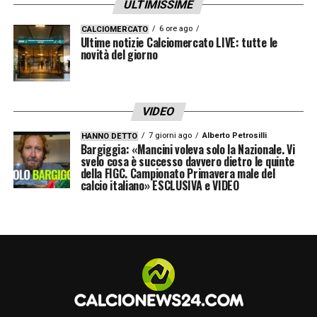
LEGGI ANCHE
– Ultime Notizie Serie A:
ULTIMISSIME
tutte le novità del giorno sul massimo
6 ore ago
CALCIOMERCATO
Ultime notizie Calciomercato LIVE: tutte le
campionato italiano
novità del giorno
LA PLAYLIST DELLE NOSTRE TOP NEWS
VIDEO
7 giorni ago
Alberto Petrosilli
HANNO DETTO
Bargiggia: «Mancini voleva solo la Nazionale. Vi
svelo cosa è successo davvero dietro le quinte
della FIGC. Campionato Primavera male del
calcio italiano» ESCLUSIVA e VIDEO