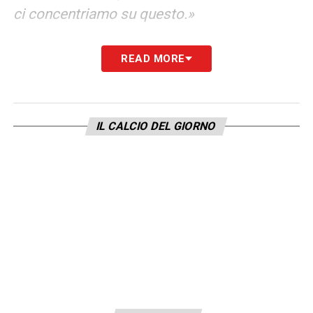
ci concentriamo su questo.»
SOSTITUTO SIMEONE –
«Conto che possa
READ MORE
essere in campo. Abbiamo soluzioni, devo
valutare sia dal punto di vista fisico sia
mentale chi deve partire e chi deve
IL CALCIO DEL GIORNO
subentrare. La gara è lunga, faccio
valutazioni anche sui 90 minuti.»
GASPERINI
–
«Il merito è dei giocatori che
fanno bene le partite. Ho grandissima stima
di Gasp, è tra i più forti in Italia e tra i primi
10 in Europa. Domani sarà durissima, la sto
preparando sotto tutti gli aspetti»