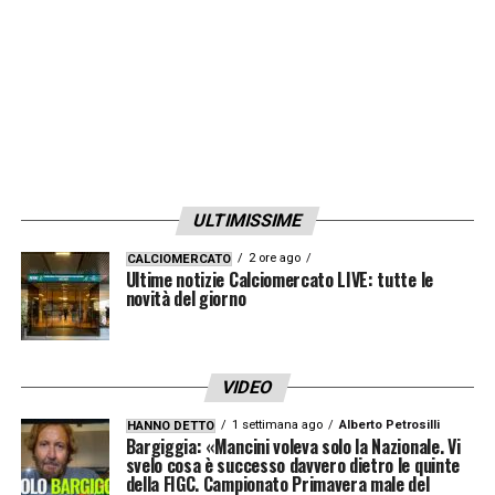
sintetizza perfettamente il momento della
Juventus: un gruppo ricco di talento
offensivo, ma ancora fragile e discontinuo.
Per Tudor, la vera sfida sarà trasformare
questa somma di individualità in una
macchina da gioco solida e affidabile.
ULTIMISSIME
La strada è lunga, ma la luce di Conceição
2 ore ago
CALCIOMERCATO
Ultime notizie Calciomercato LIVE: tutte le
rappresenta oggi la speranza più concreta
novità del giorno
per i tifosi bianconeri, desiderosi di rivedere
una Juventus competitiva in Italia e in
Europa.
VIDEO
1 settimana ago
Alberto Petrosilli
HANNO DETTO
Bargiggia: «Mancini voleva solo la Nazionale. Vi
LA PLAYLIST DELLE NOSTRE TOP NEWS
svelo cosa è successo davvero dietro le quinte
della FIGC. Campionato Primavera male del