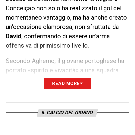
Conceição non solo ha realizzato il gol del
momentaneo vantaggio, ma ha anche creato
un’occasione clamorosa, non sfruttata da
David
, confermando di essere un’arma
offensiva di primissimo livello.
Secondo Aghemo, il giovane portoghese ha
portato «spirito e vivacità» a una squadra
che troppo spesso appare spenta e
READ MORE
prevedibile.
La sfida di Tudor: trasformare il
IL CALCIO DEL GIORNO
potenziale in solidità
L’analisi del giornalista di Sky Sport