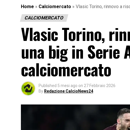
Home
»
Calciomercato
»
Vlasic Torino, rinnovo a ris
CALCIOMERCATO
Vlasic Torino, rin
una big in Serie A
calciomercato
Published
5 mesi ago
on
27 Febbraio 2026
By
Redazione CalcioNews24