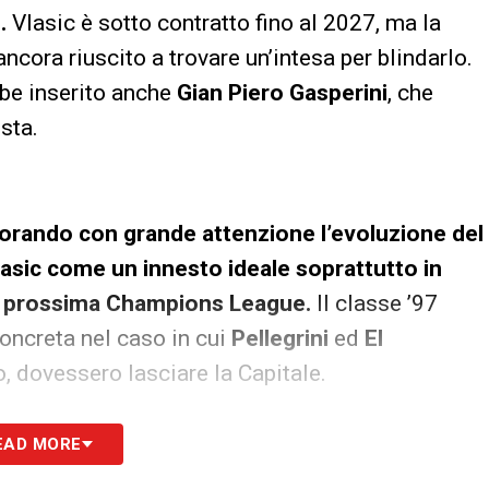
i.
Vlasic è sotto contratto fino al 2027, ma la
ancora riuscito a trovare un’intesa per blindarlo.
bbe inserito anche
Gian Piero Gasperini
, che
sta.
torando con grande attenzione l’evoluzione del
lasic come un innesto ideale soprattutto in
lla prossima Champions League.
Il classe ’97
oncreta nel caso in cui
Pellegrini
ed
El
, dovessero lasciare la Capitale.
S
EAD MORE