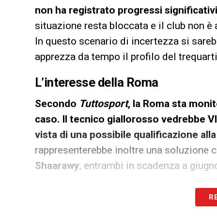
non ha registrato progressi significativ
situazione resta bloccata e il club non è 
In questo scenario di incertezza si sare
apprezza da tempo il profilo del trequarti
L’interesse della Roma
Secondo
Tuttosport
, la Roma sta moni
caso. Il tecnico giallorosso vedrebbe V
vista di una possibile qualificazione a
rappresenterebbe inoltre una soluzione c
Shaarawy
, entrambi in scadenza a giugno
LA PLAYLIST DELLE NOSTRE TOP NEW
R