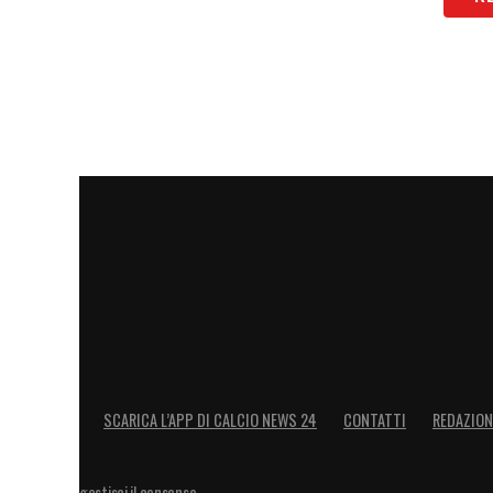
LA PLAYLIST DELLE NOSTRE TOP NEW
SCARICA L’APP DI CALCIO NEWS 24
CONTATTI
REDAZION
gestisci il consenso