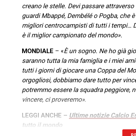
creano le stelle. Devi passare attraverso
guardi Mbappé, Dembélé o Pogba, che è a
migliori centrocampisti di tutti i tempi…
è il miglior campionato del mondo».
MONDIALE
– «
È un sogno. Ne ho già gio
saranno tutta la mia famiglia e i miei am
tutti i giorni di giocare una Coppa del
orgogliosi, dobbiamo dare tutto per vin
potremmo essere la squadra peggiore, n
vincere, ci proveremo»
.
LEGGI ANCHE –
Ultime notizie Calcio Es
tutto il mondo
R