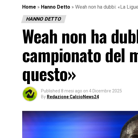
Home
»
Hanno Detto
»
Weah non ha dubbi: «La Ligue
HANNO DETTO
Weah non ha dubbi
campionato del m
questo»
Published
8 mesi ago
on
4 Dicembre 2025
By
Redazione CalcioNews24