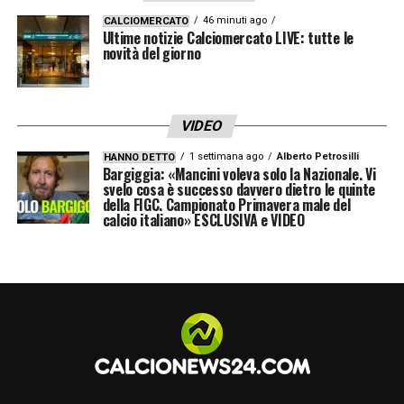
massimo, forte di una base solida e di
46 minuti ago
CALCIOMERCATO
Ultime notizie Calciomercato LIVE: tutte le
un’identità tattica chiara. Un elogio sincero
novità del giorno
da parte di
Adani
, che riconosce nella
coerenza di gioco nerazzurra uno dei
VIDEO
maggiori punti di forza della squadra.
1 settimana ago
Alberto Petrosilli
HANNO DETTO
Bargiggia: «Mancini voleva solo la Nazionale. Vi
svelo cosa è successo davvero dietro le quinte
LA PLAYLIST DELLE NOSTRE TOP NEWS
della FIGC. Campionato Primavera male del
calcio italiano» ESCLUSIVA e VIDEO