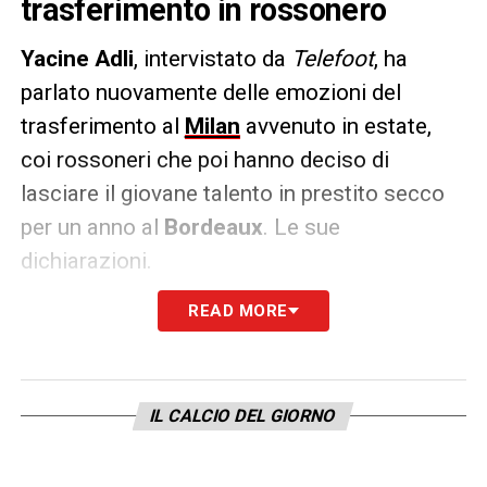
trasferimento in rossonero
Yacine Adli
, intervistato da
Telefoot
, ha
parlato nuovamente delle emozioni del
trasferimento al
Milan
avvenuto in estate,
coi rossoneri che poi hanno deciso di
lasciare il giovane talento in prestito secco
per un anno al
Bordeaux
. Le sue
dichiarazioni.
READ MORE
CHIAMATA DEL MILAN –
«Quando Maldini ti
chiama per spiegarti che un grande club
come il Milan ti vuole, non c’è bisogno di
pensarci molto. È motivo d’orgoglio, anche
IL CALCIO DEL GIORNO
per le mie origini. Non lo avrei mai
immaginato».