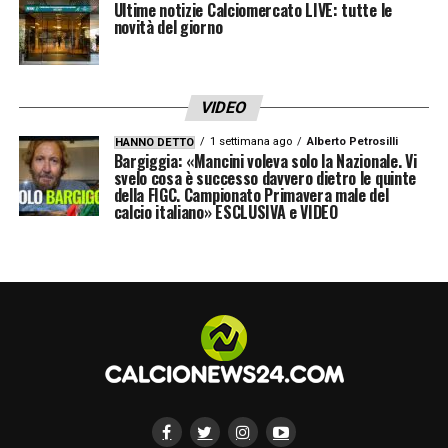
Ultime notizie Calciomercato LIVE: tutte le
Bisognerà puntare su un rafforzamento delle
novità del giorno
strutture economico-finanziarie dei club,
consolidando le imprese anche attraverso la
VIDEO
riduzione dei costi di gestione
».
1 settimana ago
Alberto Petrosilli
HANNO DETTO
Bargiggia: «Mancini voleva solo la Nazionale. Vi
GLI INVESTIMENTI SUI GIOVANI NON
svelo cosa è successo davvero dietro le quinte
della FIGC. Campionato Primavera male del
BASTANO PIIU’
«
Certamente. E proprio per
calcio italiano» ESCLUSIVA e VIDEO
il motivo che dicevamo. Senza sostenibilità
economica-finanziaria non può esserci
crescita e non ci saranno investimenti nei
settori giovanili. L’abolizione della legge che
ha portato alla liberalizzazione dei vincoli è
ineludibile. Chi investirà sui giovani se poi
deve affidarsi unicamente a intermediari che