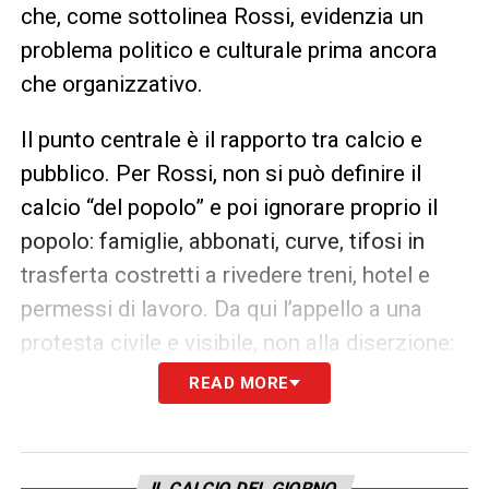
che, come sottolinea Rossi, evidenzia un
problema politico e culturale prima ancora
che organizzativo.
Il punto centrale è il rapporto tra calcio e
pubblico. Per Rossi, non si può definire il
calcio “del popolo” e poi ignorare proprio il
popolo: famiglie, abbonati, curve, tifosi in
trasferta costretti a rivedere treni, hotel e
permessi di lavoro. Da qui l’appello a una
protesta civile e visibile, non alla diserzione:
fischiare l’inno della Lega in tutti gli stadi
READ MORE
sarebbe un segnale forte, per ricordare che il
pubblico non è un accessorio televisivo, ma il
cuore pulsante di questo sport.
IL CALCIO DEL GIORNO