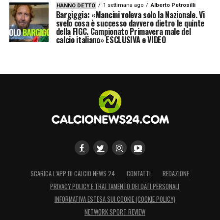
1 settimana ago
Alberto Petrosilli
HANNO DETTO
Bargiggia: «Mancini voleva solo la Nazionale. Vi
svelo cosa è successo davvero dietro le quinte
della FIGC. Campionato Primavera male del
calcio italiano» ESCLUSIVA e VIDEO
SCARICA L’APP DI CALCIO NEWS 24
CONTATTI
REDAZIONE
PRIVACY POLICY E TRATTAMENTO DEI DATI PERSONALI
INFORMATIVA ESTESA SUI COOKIE (COOKIE POLICY)
NETWORK SPORT REVIEW