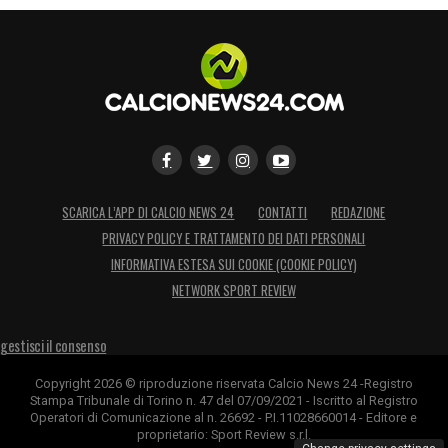
SCARICA L’APP DI CALCIO NEWS 24
CONTATTI
REDAZIONE
PRIVACY POLICY E TRATTAMENTO DEI DATI PERSONALI
INFORMATIVA ESTESA SUI COOKIE (COOKIE POLICY)
NETWORK SPORT REVIEW
gestisci il consenso
Copyright 2026 © riproduzione riservata Calcio News 24 -Registro
Stampa Tribunale di Torino n. 47 del 07/09/2021 - Iscritto al Registro
Operatori di Comunicazione al n. 26692 - P.I.11028660014 - Editore e
proprietario: Sport Review s.r.l.