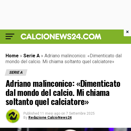
×
Home
»
Serie A
»
Adriano malinconico: «Dimenticato dal
mondo del calcio. Mi chiama soltanto quel calciatore»
SERIE A
Adriano malinconico: «Dimenticato
dal mondo del calcio. Mi chiama
soltanto quel calciatore»
Published
11 mesi ago
on
7 Settembre 2025
By
Redazione CalcioNews24