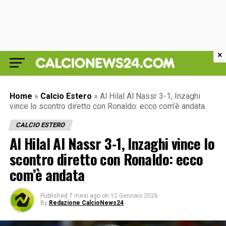
×
Home
»
Calcio Estero
»
Al Hilal Al Nassr 3-1, Inzaghi
vince lo scontro diretto con Ronaldo: ecco com’è andata
CALCIO ESTERO
Al Hilal Al Nassr 3-1, Inzaghi vince lo
scontro diretto con Ronaldo: ecco
com’è andata
Published
7 mesi ago
on
12 Gennaio 2026
By
Redazione CalcioNews24