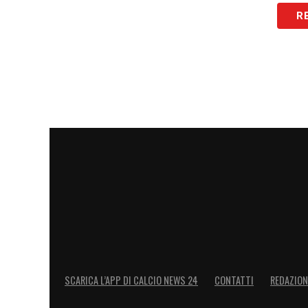
LA PLAYLIST DELLE NOSTRE TOP NEW
R
SCARICA L’APP DI CALCIO NEWS 24
CONTATTI
REDAZION