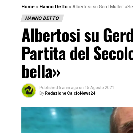
Home
»
Hanno Detto
»
Albertosi su Gerd Muller: «Se
HANNO DETTO
Albertosi su Gerd
Partita del Secol
bella»
Published
5 anni ago
on
15 Agosto 2021
By
Redazione CalcioNews24