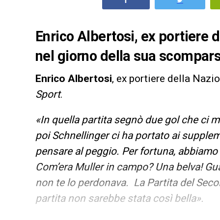
Enrico Albertosi, ex portiere 
nel giorno della sua scompars
Enrico Albertosi
, ex portiere della Nazi
Sport
.
«In quella partita segnò due gol che ci 
poi Schnellinger ci ha portato ai suppleme
pensare al peggio. Per fortuna, abbiamo 
Com’era Muller in campo? Una belva! Gua
non te lo perdonava. La Partita del Seco
partita non sarebbe stata così bella».